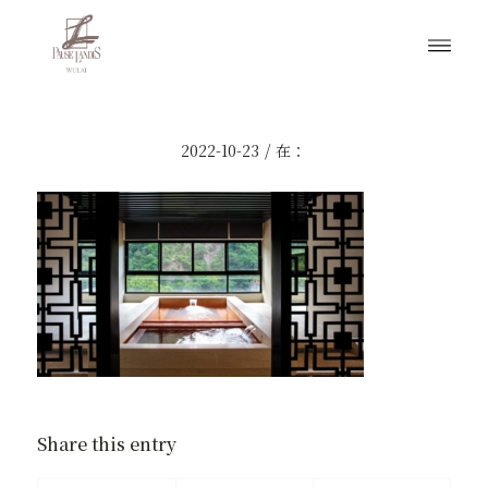
/
2022-10-23
在：
Share this entry