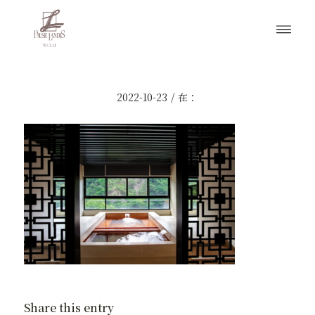
/
2022-10-23
在：
Share this entry