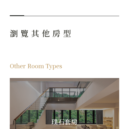
瀏 覽 其 他 房 型
Other Room Types
璞石套房