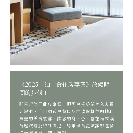
《2025一泊一食住房專案》放緩時
間的步伐！
即日起使用此專案價，即可享受房間內私人獨
立湯池、半自助式早餐以及由璞食軒主廚精心
策畫的美食饗宴，讓您的身、心、靈在烏來璞
石麗緻都能得到滿足，烏來璞石麗緻誠摯邀請
您一同沉浸片刻的寧靜!