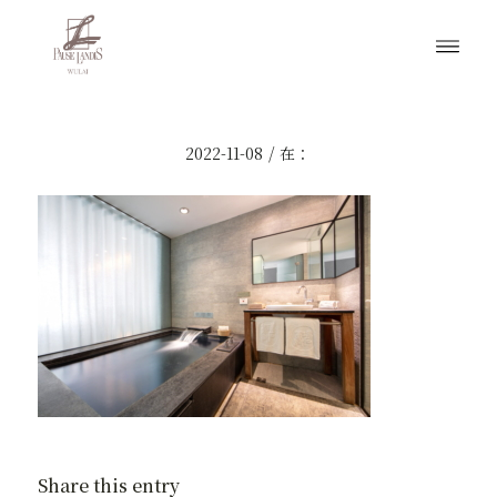
/
2022-11-08
在：
Share this entry