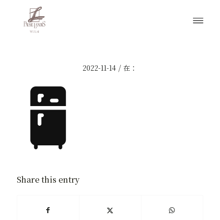
/
2022-11-14
在：
Share this entry