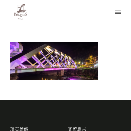
璞石麗緻
賞遊烏來