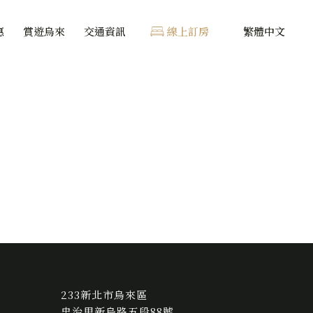
惠
賞遊烏來
交通資訊
線上訂房
繁體中文
233新北市烏來區
忠治里新烏路五段88號