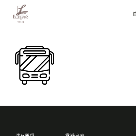
璞石麗緻
賞遊烏來