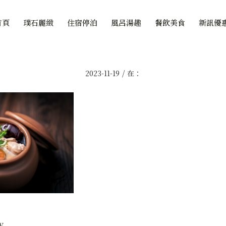
首頁
璞石麗緻
住宿停泊
風呂湯趣
餐飲美食
新訊優
/
2023-11-19
在：
y